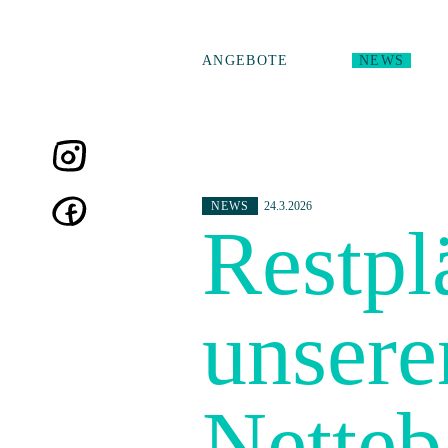
ANGEBOTE
NEWS
NEWS
24.3.2026
Restplä
unsere
Netteb