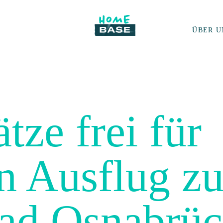
ÜBER U
tze frei für
n Ausflug z
ad Osnabrü