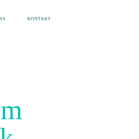
NS
KONTAKT
um
ck