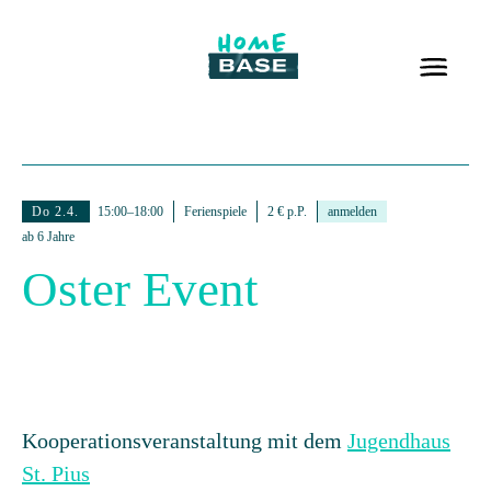
Do 2.4.
15:00–18:00
Ferienspiele
2 € p.P.
anmelden
ab 6 Jahre
Oster Event
Kooperationsveranstaltung mit dem
Jugendhaus
St. Pius