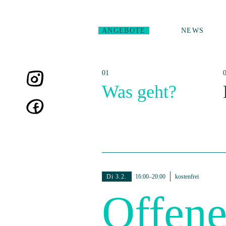
ANGEBOTE
NEWS
Was geht?
Di 3.2.
16:00–20:00
kostenfrei
Offene