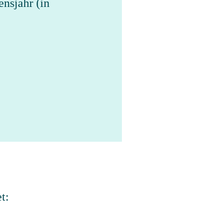
ensjahr (in
t: