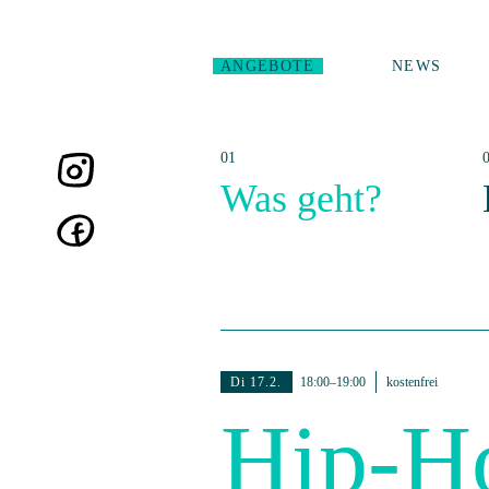
ANGEBOTE
NEWS
Was geht?
Di 17.2.
18:00–19:00
kostenfrei
Hip-Ho