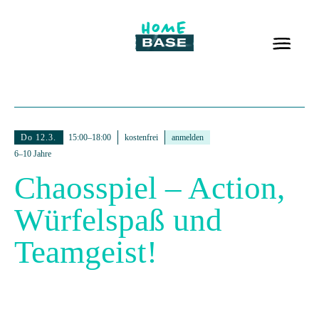
Do 12.3.
15:00–18:00
kostenfrei
anmelden
6–10 Jahre
Chaosspiel – Action,
Würfelspaß und
Teamgeist!